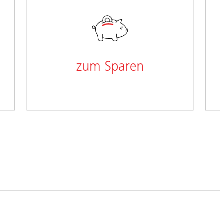
zum Sparen
Ich möchte für ein kurz-, mittel- oder
langfristiges Ziel oder für ein Kind
sparen.