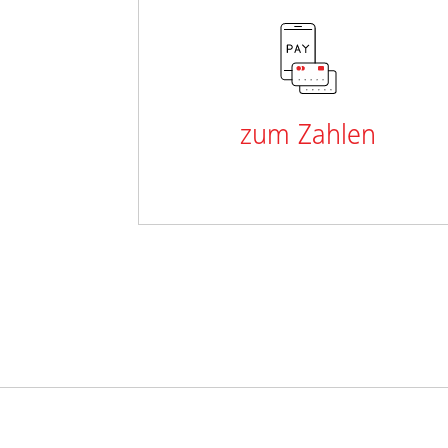
zum Zahlen
Ich benötige ein Basiskonto für den
Alltag und zum Managen meiner Ein-
und Ausgaben.