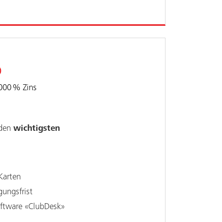
o
000
%
Zins
 den
wichtigsten
Karten
ungsfrist
oftware «ClubDesk»