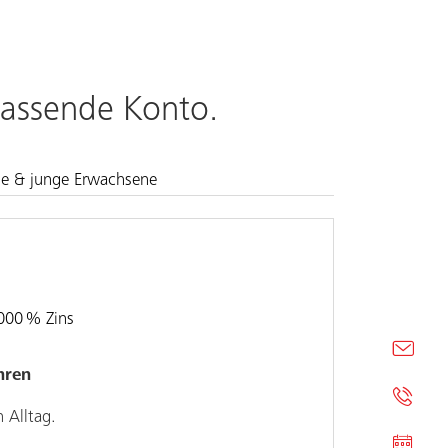
 passende Konto.
he & junge Erwachsene
000
%
Zins
hren
 Alltag.