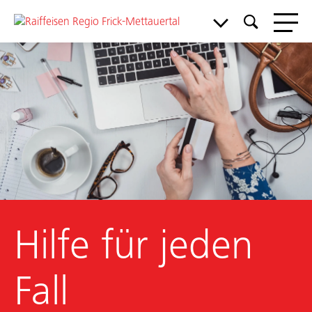
Meine Bank
Hilfe für jeden
Service & Support
Aktuelles & Angebote
Fall
Mitgliedschaft