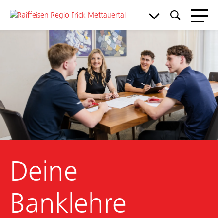
Meine Bank
Deine
Service & Support
Aktuelles & Angebote
Banklehre
Mitgliedschaft