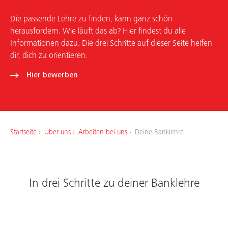
Die passende Lehre zu finden, kann ganz schön
Über uns
herausfordern. Wie läuft das ab? Hier findest du alle
Informationen dazu. Die drei Schritte auf dieser Seite helfen
Arbeiten bei uns
dir, dich zu orientieren.
Hier bewerben
Startseite
Über uns
Arbeiten bei uns
Deine Banklehre
In drei Schritte zu deiner Banklehre