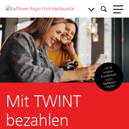
~70 %
unserer
Kundschaft
nutzt
Raiffeisen
TWINT
Mit TWINT
bezahlen
Privatkunden