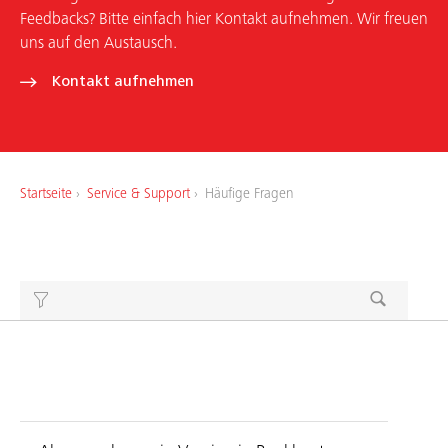
Feedbacks? Bitte einfach hier Kontakt aufnehmen. Wir freuen
uns auf den Austausch.
Meine Bank
Kontakt aufnehmen
Service & Support
Aktuelles & Angebote
Startseite
Service & Support
Häufige Fragen
Mitgliedschaft
Über uns
Arbeiten bei uns