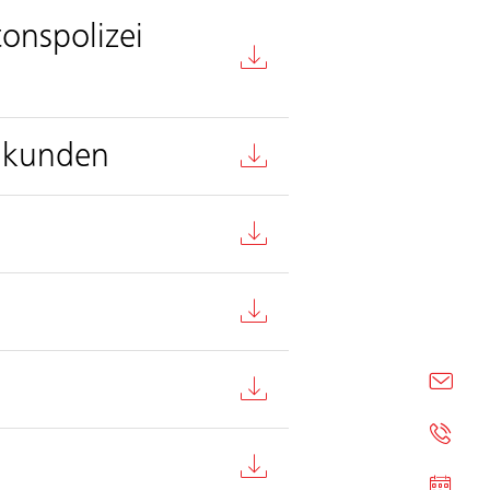
tonspolizei
nkunden