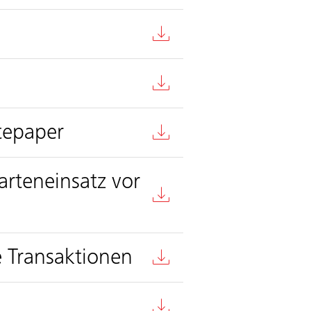
tepaper
rteneinsatz vor
e Transaktionen