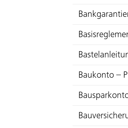
Bankgarantien
Basisregleme
Bastelanlei
Baukonto – P
Bausparkonto
Bauversicher