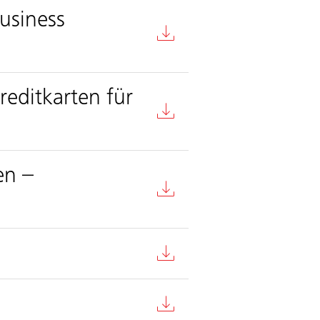
usiness
reditkarten für
en –