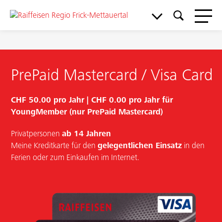
PrePaid Mastercard / Visa Card
CHF 50.00 pro Jahr |
CHF 0.00 pro Jahr für
YoungMember (nur PrePaid Mastercard)
Privatpersonen
ab 14 Jahren
Meine Bank
Meine Kreditkarte für den
gelegentlichen Einsatz
in den
Ferien oder zum Einkaufen im Internet.
Service & Support
Aktuelles & Angebote
Mitgliedschaft