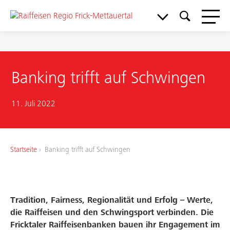
Banking trifft auf Schwingen
11. Juli 2022
Startseite
Banking trifft auf Schwingen
Meine Bank
Tradition, Fairness, Regionalität und Erfolg – Werte,
die Raiffeisen und den Schwingsport verbinden. Die
Service & Support
Fricktaler Raiffeisenbanken bauen ihr Engagement im