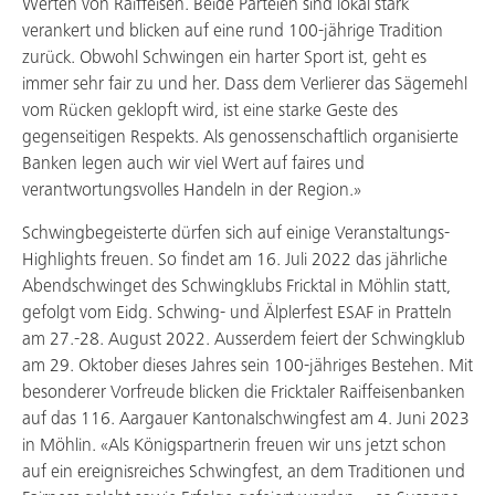
Werten von Raiffeisen. Beide Parteien sind lokal stark
verankert und blicken auf eine rund 100-jährige Tradition
zurück. Obwohl Schwingen ein harter Sport ist, geht es
immer sehr fair zu und her. Dass dem Verlierer das Sägemehl
vom Rücken geklopft wird, ist eine starke Geste des
gegenseitigen Respekts. Als genossenschaftlich organisierte
Banken legen auch wir viel Wert auf faires und
verantwortungsvolles Handeln in der Region.»
Schwingbegeisterte dürfen sich auf einige Veranstaltungs-
Highlights freuen. So findet am 16. Juli 2022 das jährliche
Abendschwinget des Schwingklubs Fricktal in Möhlin statt,
gefolgt vom Eidg. Schwing- und Älplerfest ESAF in Pratteln
am 27.-28. August 2022. Ausserdem feiert der Schwingklub
am 29. Oktober dieses Jahres sein 100-jähriges Bestehen. Mit
besonderer Vorfreude blicken die Fricktaler Raiffeisenbanken
auf das 116. Aargauer Kantonalschwingfest am 4. Juni 2023
in Möhlin. «Als Königspartnerin freuen wir uns jetzt schon
auf ein ereignisreiches Schwingfest, an dem Traditionen und