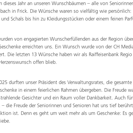
 dieses Jahr an unseren Wunschbäumen – alle von Seniorinne
bach in Frick. Die Wünsche waren so vielfältig wie persönlich
nd Schals bis hin zu Kleidungsstücken oder einem feinen Par
wurden von engagierten Wunscherfüllenden aus der Region ü
 Geschenke erreichten uns. Ein Wunsch wurde von der CH Media
rt. Die letzten 13 Wünsche haben wir als Raiffeisenbank Regio 
n Herzenswunsch offen blieb.
5 durften unser Präsident des Verwaltungsrates, die gesamte
schenke in einem feierlichen Rahmen übergeben. Die Freude wa
trahlende Gesichter und ein Raum voller Dankbarkeit. Auch für
 die Freude der Seniorinnen und Senioren hat uns tief berührt
 Aktion ist. Denn es geht um weit mehr als um Geschenke: Es 
iebe.