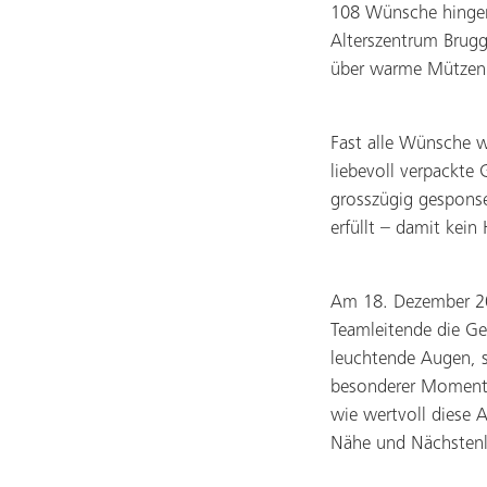
108 Wünsche hingen
Alterszentrum Brugg
über warme Mützen u
Fast alle Wünsche 
liebevoll verpackte
grosszügig gesponse
erfüllt – damit kei
Am 18. Dezember 202
Teamleitende die Ge
leuchtende Augen, s
besonderer Moment –
wie wertvoll diese
Nähe und Nächstenl