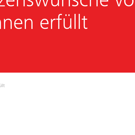
zenswünsche v
nnen erfüllt
llt