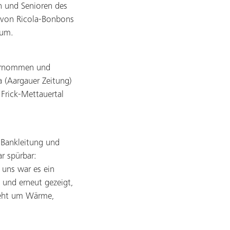
n und Senioren des
: von Ricola-Bonbons
fum.
bernommen und
 (Aargauer Zeitung)
Frick-Mettauertal
 Bankleitung und
r spürbar:
 uns war es ein
 und erneut gezeigt,
geht um Wärme,