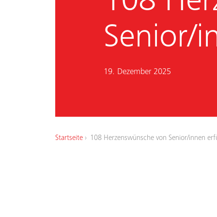
108 Her
Senior/i
19. Dezember 2025
Startseite
108 Herzenswünsche von Senior/innen erfü