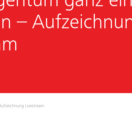
entum ganz ein
en – Aufzeichnu
eam
Aufzeichnung Livestream