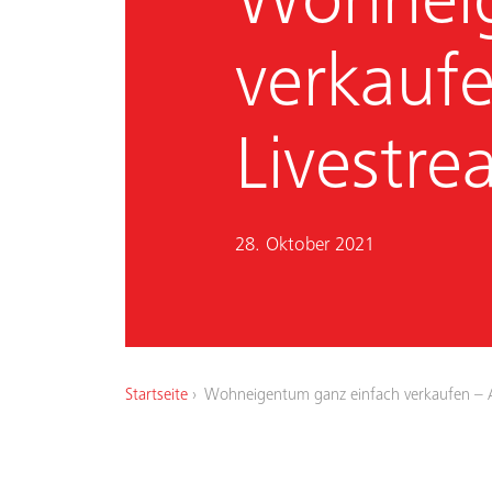
Wohneig
verkauf
Livestr
28. Oktober 2021
Startseite
Wohneigentum ganz einfach verkaufen – 