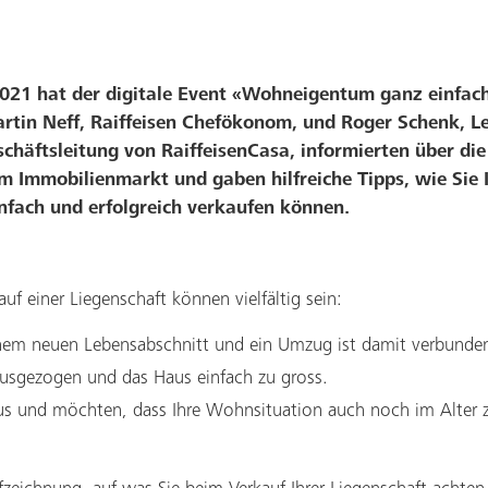
021 hat der digitale Event «Wohneigentum ganz einfac
rtin Neff, Raiffeisen Chefökonom, und Roger Schenk, Le
schäftsleitung von RaiffeisenCasa, informierten über di
 Immobilienmarkt und gaben hilfreiche Tipps, wie Sie 
fach und erfolgreich verkaufen können.
uf einer Liegenschaft können vielfältig sein:
inem neuen Lebensabschnitt und ein Umzug ist damit verbunde
 ausgezogen und das Haus einfach zu gross.
us und möchten, dass Ihre Wohnsituation auch noch im Alter z