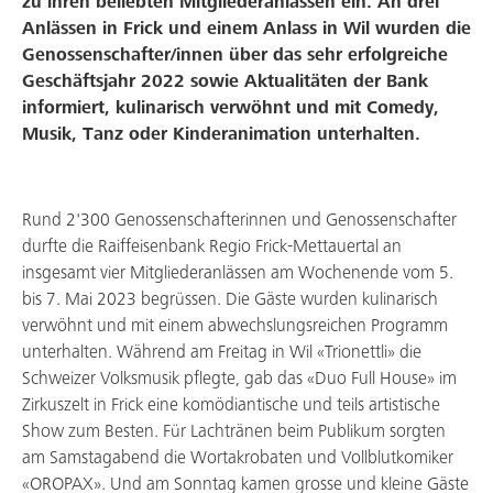
zu ihren beliebten Mitgliederanlässen ein. An drei
Anlässen in Frick und einem Anlass in Wil wurden die
Genossenschafter/innen über das sehr erfolgreiche
Geschäftsjahr 2022 sowie Aktualitäten der Bank
Meine Bank
informiert, kulinarisch verwöhnt und mit Comedy,
Musik, Tanz oder Kinderanimation unterhalten.
Service & Support
Rund 2'300 Genossenschafterinnen und Genossenschafter
Aktuelles & Angebote
durfte die Raiffeisenbank Regio Frick-Mettauertal an
insgesamt vier Mitgliederanlässen am Wochenende vom 5.
Mitgliedschaft
bis 7. Mai 2023 begrüssen. Die Gäste wurden kulinarisch
verwöhnt und mit einem abwechslungsreichen Programm
Über uns
unterhalten. Während am Freitag in Wil «Trionettli» die
Schweizer Volksmusik pflegte, gab das «Duo Full House» im
Arbeiten bei uns
Zirkuszelt in Frick eine komödiantische und teils artistische
Show zum Besten. Für Lachtränen beim Publikum sorgten
am Samstagabend die Wortakrobaten und Vollblutkomiker
«OROPAX». Und am Sonntag kamen grosse und kleine Gäste