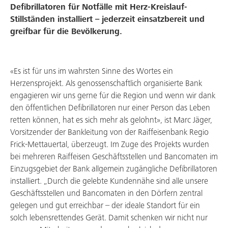
Service & Support
Defibrillatoren für Notfälle mit Herz-Kreislauf-
Stillständen installiert – jederzeit einsatzbereit und
Aktuelles & Angebote
greifbar für die Bevölkerung.
Mitgliedschaft
«Es ist für uns im wahrsten Sinne des Wortes ein
Über uns
Herzensprojekt. Als genossenschaftlich organisierte Bank
engagieren wir uns gerne für die Region und wenn wir dank
Arbeiten bei uns
den öffentlichen Defibrillatoren nur einer Person das Leben
retten können, hat es sich mehr als gelohnt», ist Marc Jäger,
Vorsitzender der Bankleitung von der Raiffeisenbank Regio
Frick-Mettauertal, überzeugt. Im Zuge des Projekts wurden
bei mehreren Raiffeisen Geschäftsstellen und Bancomaten im
Einzugsgebiet der Bank allgemein zugängliche Defibrillatoren
installiert. „Durch die gelebte Kundennähe sind alle unsere
Geschäftsstellen und Bancomaten in den Dörfern zentral
gelegen und gut erreichbar – der ideale Standort für ein
solch lebensrettendes Gerät. Damit schenken wir nicht nur