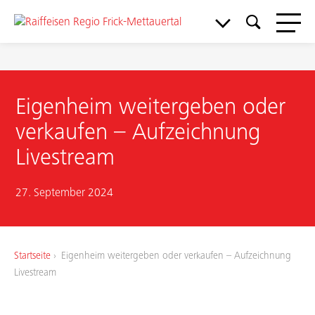
Eigenheim weitergeben oder
verkaufen – Aufzeichnung
Livestream
Meine Bank
27. September 2024
Service & Support
Startseite
Eigenheim weitergeben oder verkaufen – Aufzeichnung
Livestream
Aktuelles & Angebote
Mitgliedschaft