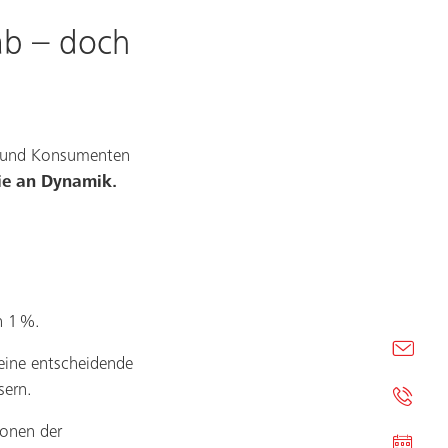
ab – doch
en und Konsumenten
rie an Dynamik.
n 1 %.
 eine entscheidende
sern.
ionen der