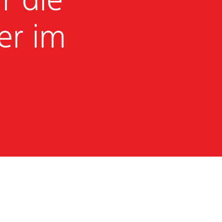
r die
er im