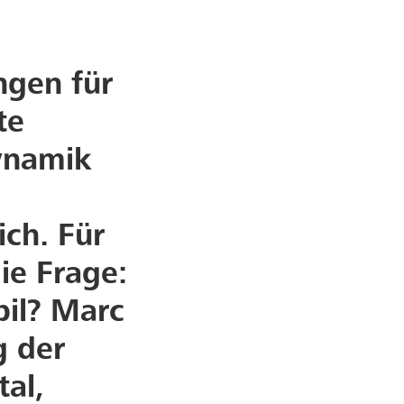
ngen für
te
Dynamik
ich. Für
die Frage:
bil? Marc
g der
al,