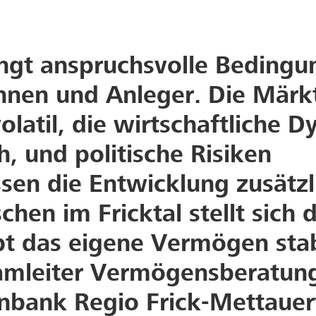
ngt anspruchsvolle Bedingu
nnen und Anleger. Die Märk
olatil, die wirtschaftliche 
h, und politische Risiken
ssen die Entwicklung zusätzl
hen im Fricktal stellt sich 
bt das eigene Vermögen sta
eamleiter Vermögensberatun
enbank Regio Frick-Mettauert