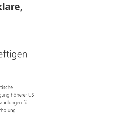
lare,
eftigen
tische
gung höherer US-
handlungen für
Erholung