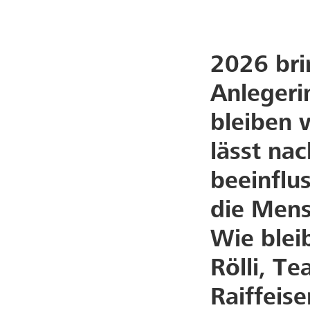
2026 bri
Anlegeri
bleiben v
lässt nac
beeinflu
die Mensc
Wie blei
Rölli, T
Raiffeis