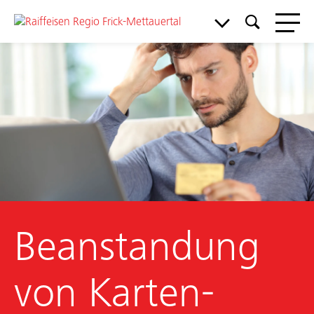
Meine Bank
Service & Support
Aktuelles & Angebote
Beanstandung
Mitgliedschaft
Über uns
von Karten-
Arbeiten bei uns