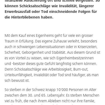
finanzielle Absicherung oft und schnell vergessen. So
Service & Support
können Schicksalsschläge wie Invalidität, längerer
Erwerbsausfall oder Tod einschneidende Folgen für
Aktuelles & Angebote
die Hinterbliebenen haben.
Mitgliedschaft
Über uns
Mit dem Kauf eines Eigenheims geht für viele ein grosser
Traum in Erfüllung. Das eigene Zuhause verleiht, besonders
Arbeiten bei uns
auch in schwierigen Lebenssituationen oder in Krisenzeiten,
Sicherheit, Geborgenheit und Stabilität. Aus diesem Grund ist
es von Vorteil zu wissen, wie sich Eigenheimbesitzerinnen
und -besitzer dieses gute Gefühl langfristig sichern können.
Denn Schicksalsschläge wie Arbeitslosigkeit, Burn-out,
Urteilsunfähigkeit, Invalidität oder Tod sind häufiger, als man
sich bewusst ist.
So sterben in der Schweiz knapp 10'000 Personen im Alter
zwischen dem 30. und 65. Lebensjahr. Es sterben Menschen
viel zu früh, die nach ihrem Ableben nicht nur ihre Familie,