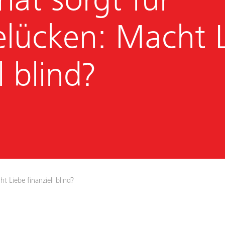
at sorgt für
elücken: Macht 
l blind?
 Liebe finanziell blind?