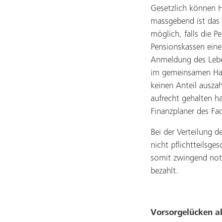
Gesetzlich können H
massgebend ist das 
möglich, falls die 
Pensionskassen eine
Anmeldung des Leben
im gemeinsamen Hau
keinen Anteil ausza
aufrecht gehalten h
Finanzplaner des Fa
Bei der Verteilung d
nicht pflichtteilsg
somit zwingend not
bezahlt.
Vorsorgelücken a