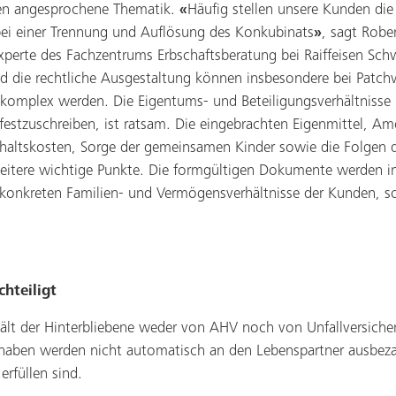
ten angesprochene Thematik.
«
Häufig stellen unsere Kunden die
bei einer Trennung und Auflösung des Konkubinats
»
, sagt Robe
perte des Fachzentrums Erbschaftsberatung bei Raiffeisen Schw
d die rechtliche Ausgestaltung können insbesondere bei Patch
 komplex werden. Die Eigentums- und Beteiligungsverhältnisse
festzuschreiben, ist ratsam. Die eingebrachten Eigenmittel, Amo
haltskosten, Sorge der gemeinsamen Kinder sowie die Folgen 
weitere wichtige Punkte. Die formgültigen Dokumente werden in
konkreten Familien- und Vermögensverhältnisse der Kunden, s
hteiligt
ält der Hinterbliebene weder von AHV noch von Unfallversiche
thaben werden nicht automatisch an den Lebenspartner ausbeza
rfüllen sind.