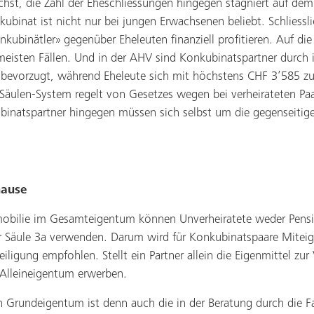
hst, die Zahl der Eheschliessungen hingegen stagniert auf de
ubinat ist nicht nur bei jungen Erwachsenen beliebt. Schliesslic
nkubinätler» gegenüber Eheleuten finanziell profitieren. Auf di
meisten Fällen. Und in der AHV sind Konkubinatspartner durch i
bevorzugt, während Eheleute sich mit höchstens CHF 3’585 zu
Säulen-System regelt von Gesetzes wegen bei verheirateten Paa
inatspartner hingegen müssen sich selbst um die gegenseitig
ause
mobilie im Gesamteigentum können Unverheiratete weder Pens
r Säule 3a verwenden. Darum wird für Konkubinatspaare Mitei
teiligung empfohlen. Stellt ein Partner allein die Eigenmittel zu
 Alleineigentum erwerben.
 Grundeigentum ist denn auch die in der Beratung durch die 