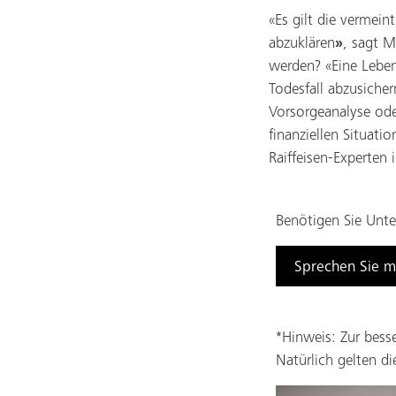
«Es gilt die vermein
abzuklären
»
, sagt M
werden? «Eine Leben
Todesfall abzusicher
Vorsorgeanalyse ode
finanziellen Situati
Raiffeisen-Experten 
Benötigen Sie Unt
Sprechen Sie mi
*Hinweis: Zur bess
Natürlich gelten d