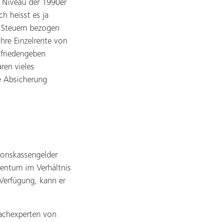
m Niveau der 1990er
h heisst es ja
e Steuern bezogen
hre Einzelrente von
friedengeben
ren vieles
e Absicherung
ionskassengelder
gentum im Verhältnis
r Verfügung, kann er
Fachexperten von