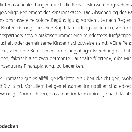
interlassenenleistungen durch die Pensionskassen vorgesehen
jeweilige Reglement der Pensionskasse. Die Absicherung des Par
Pensionskasse eine solche Begünstigung vorsieht. Je nach Regl
 Rentenleistung oder eine Kapitalabfindung ausrichten, wofür o
spartners sowie praktisch immer eine mindestens fünfjährige
shalt oder gemeinsame Kinder nachzuweisen sind.
«
Eine Pen
hlen, wenn die Betroffenen trotz langjähriger Beziehung noch i
aben, faktisch also zwei getrennte Haushalte führten
»
, gibt Mi
chzentrums Finanzplanung, zu bedenken.
er Erbmasse gilt es allfällige Pflichtteile zu berücksichtigen, wo
eschützt sind. Vor allem bei gemeinsamen Immobilien sind erbre
wendig. Kommt hinzu, dass man im Konkubinat je nach Kanton
bdecken