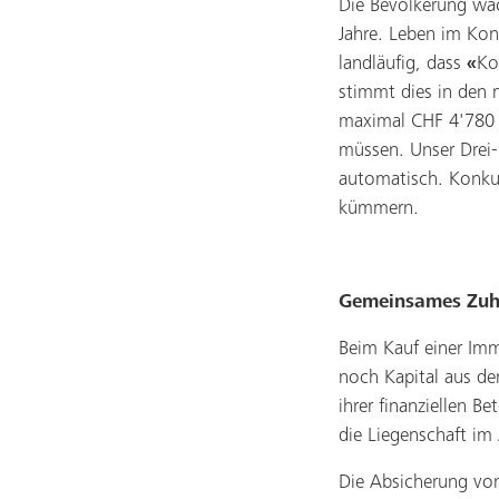
Die Bevölkerung wäc
Jahre. Leben im Konk
landläufig, dass
«
Ko
stimmt dies in den 
maximal CHF 4'780 
müssen. Unser Drei-
automatisch. Konkub
kümmern.
Gemeinsames Zuh
Beim Kauf einer Im
noch Kapital aus de
ihrer finanziellen Be
die Liegenschaft im
Die Absicherung von