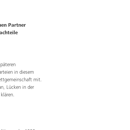
uen Partner
achteile
späteren
arteien in diesem
ettgemeinschaft mit.
an, Lücken in der
klären.