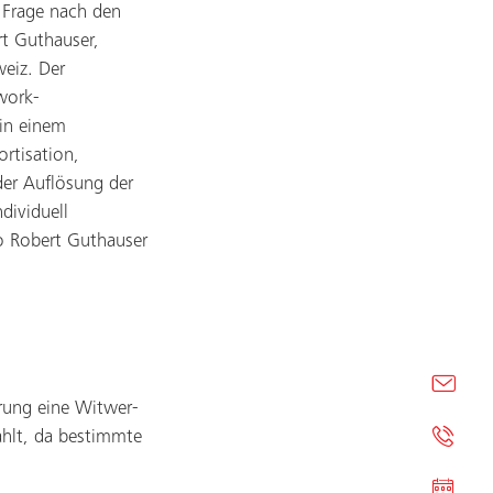
 Frage nach den
rt Guthauser,
eiz. Der
work-
 in einem
rtisation,
der Auflösung der
dividuell
o Robert Guthauser
rung eine Witwer-
hlt, da bestimmte