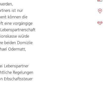
 werden,
tners ist nur
ement können die
ft eine vorgängige
 Lebenspartnerschaft
sionskasse würde
hre beiden Domizile
chael Odermatt,
bei Lebenspartner
chtliche Regelungen
 Erbschaftssteuer