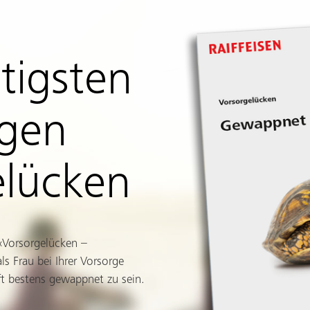
tigsten
egen
elücken
 «Vorsorgelücken –
ls Frau bei Ihrer Vorsorge
ft bestens gewappnet zu sein.