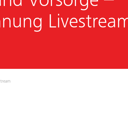
und Vorsorge –
hnung Livestrea
stream