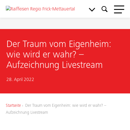
Der Traum vom Eigenheim:
wie wird er wahr? –
Aufzeichnung Livestream
28. April 2022
Meine Bank
Startseite
Der Traum vom Eigenheim: wie wird er wahr? –
Service & Support
Aufzeichnung Livestream
Aktuelles & Angebote