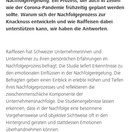
Nachfolgeregelung. Ein Prozess, der auch in Zeiten
Service & Support
wie der Corona-Pandemie frühzeitig geplant werden
sollte. Warum sich der Nachfolgeprozess zur
Aktuelles & Angebote
Knacknuss entwickeln und wie Raiffeisen dabei
unterstützen kann, wir haben die Antworten.
Mitgliedschaft
Über uns
Raiffeisen hat Schweizer Unternehmerinnen und
Arbeiten bei uns
Unternehmer zu ihren persönlichen Erfahrungen im
Nachfolgeprozess befragt. Die Studie liefert Erkenntnisse zu
den emotionalen Einflüssen in der Nachfolgeregelung. Die
Befragten geben einen Einblick in erlebte Höhen und Tiefen
ihres Nachfolgeprozesses und reflektieren die
zwischenmenschliche Komponente der
Unternehmensnachfolge. Die Studienergebnisse lassen
erkennen, dass in der Nachfolge eine besonnene
Vorgehensweise und objektive Sichtweise oft in den
Hintergrund geraten und stattdessen Emotionen
überhandnehmen können.