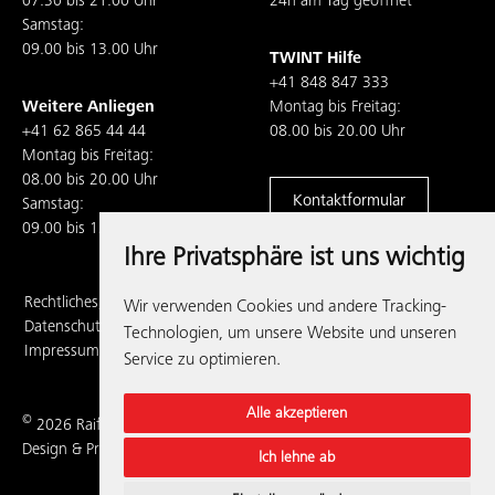
07.30 bis 21.00 Uhr
24h am Tag geöffnet
Samstag:
09.00 bis 13.00 Uhr
TWINT Hilfe
+41 848 847 333
Weitere Anliegen
Montag bis Freitag:
+41 62 865 44 44
08.00 bis 20.00 Uhr
Montag bis Freitag:
08.00 bis 20.00 Uhr
Kontaktformular
Samstag:
09.00 bis 13.00 Uhr
Ihre Privatsphäre ist uns wichtig
Rechtliches,
Wir verwenden Cookies und andere Tracking-
Datenschutz und
Technologien, um unsere Website und unseren
Impressum
Service zu optimieren.
Alle akzeptieren
©
2026 Raiffeisenbank Regio Frick-Mettauertal
Design & Programmierung:
pfirsichblau.ch
Ich lehne ab