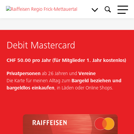
Debit Mastercard
CHF 50.00 pro Jahr (für Mitglieder 1. Jahr kostenlos)
Privatpersonen
ab 26 Jahren und
Vereine
Meine Bank
Die Karte für meinen Alltag zum
Bargeld beziehen und
bargeldlos einkaufen
, in Läden oder Online Shops.
Service & Support
Aktuelles & Angebote
Mitgliedschaft