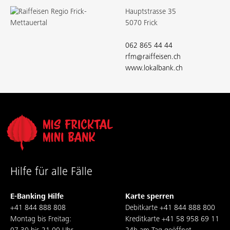
Hauptstrasse 35
5070 Frick
062 865 44 44
rfm@raiffeisen.ch
www.lokalbank.ch
Hilfe für alle Fälle
E-Banking Hilfe
Karte sperren
+41 844 888 808
Debitkarte
+41 844 888 800
Montag bis Freitag:
Kreditkarte
+41 58 958 69 11