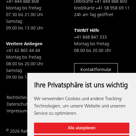
+41 844 888 808
Debitkarte
+41 844 888 800
Montag bis Freitag:
Kreditkarte
+41 58 958 69 11
07.30 bis 21.00 Uhr
24h am Tag geöffnet
Samstag:
09.00 bis 13.00 Uhr
TWINT Hilfe
+41 848 847 333
Weitere Anliegen
Montag bis Freitag:
+41 62 865 44 44
08.00 bis 20.00 Uhr
Montag bis Freitag:
08.00 bis 20.00 Uhr
Kontaktformular
Samstag:
09.00 bis 13.00 Uhr
Ihre Privatsphäre ist uns wichtig
Rechtliches,
Wir verwenden Cookies und andere Tracking-
Datenschutz und
Technologien, um unsere Website und unseren
Impressum
Service zu optimieren.
Alle akzeptieren
©
2026 Raiffeisenbank Regio Frick-Mettauertal