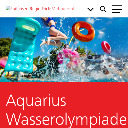
Meine Bank
Service & Support
Aktuelles & Angebote
Aquarius
Mitgliedschaft
:
Wasserolympiade
Über uns