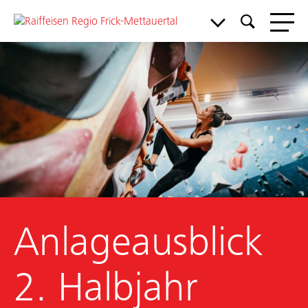
Meine Bank
Service & Support
Aktuelles & Angebote
Anlageausblick
Mitgliedschaft
Über uns
2. Halbjahr
Arbeiten bei uns