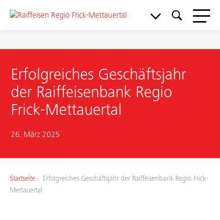
Erfolgreiches Geschäftsjahr
der Raiffeisenbank Regio
Frick-Mettauertal
26. März 2025
Meine Bank
Startseite
Erfolgreiches Geschäftsjahr der Raiffeisenbank Regio Frick-
Mettauertal
Service & Support
Aktuelles & Angebote