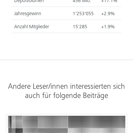
Depotvolumen
456 Mio.
+17.1%
Jahresgewinn
1'253'055
+2.9%
Anzahl Mitglieder
15'285
+1.9%
Andere Leser/innen interessierten sich
auch für folgende Beiträge