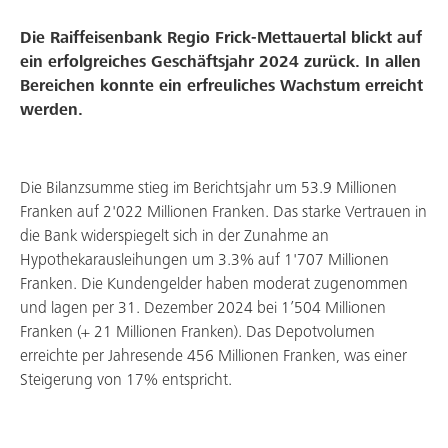
Die Raiffeisenbank Regio Frick-Mettauertal blickt auf
Mitgliedschaft
ein erfolgreiches Geschäftsjahr 2024 zurück. In allen
Bereichen konnte ein erfreuliches Wachstum erreicht
Über uns
werden.
Arbeiten bei uns
Die Bilanzsumme stieg im Berichtsjahr um 53.9 Millionen
Franken auf 2'022 Millionen Franken. Das starke Vertrauen in
die Bank widerspiegelt sich in der Zunahme an
Hypothekarausleihungen um 3.3% auf 1'707 Millionen
Franken. Die Kundengelder haben moderat zugenommen
und lagen per 31. Dezember 2024 bei 1’504 Millionen
Franken (+ 21 Millionen Franken). Das Depotvolumen
erreichte per Jahresende 456 Millionen Franken, was einer
Steigerung von 17% entspricht.